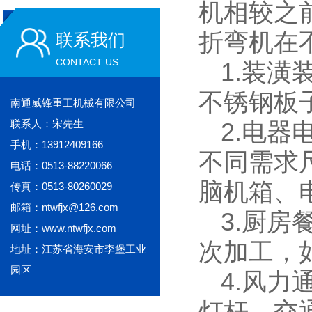
机相较之
折弯机在
联系我们
CONTACT US
1.装
不锈钢板
南通威锋重工机械有限公司
联系人：宋先生
2.电
手机：13912409166
不同需求
电话：0513-88220066
脑机箱、
传真：0513-80260029
邮箱：ntwfjx@126.com
3.厨
网址：www.ntwfjx.com
次加工，
地址：江苏省海安市李堡工业
园区
4.风
灯杆、交