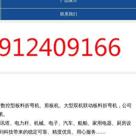
产品展示
联系我们
数控型板料折弯机、剪板机、大型双机联动板料折弯机，公司
累。
通讯塔、电力杆、机械、电子、汽车、船舶、家用电器、厨房设
受到科技带来的稳定可靠、精度优良、用心服务……