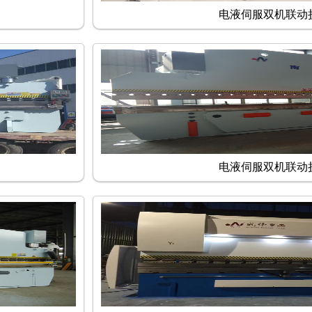
电液伺服双机联动折
电液伺服双机联动折