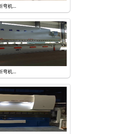
弯机...
弯机...