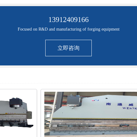
13912409166
Focused on R&D and manufacturing of forging equipment
立即咨询