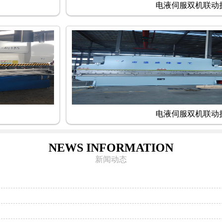
电液伺服双机联动折
电液伺服双机联动折
NEWS INFORMATION
新闻动态