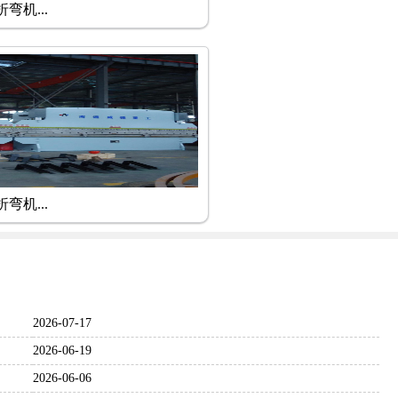
弯机...
弯机...
2026-07-17
2026-06-19
2026-06-06